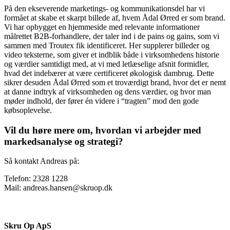
På den ekseverende marketings- og kommunikationsdel har vi
formået at skabe et skarpt billede af, hvem Ådal Ørred er som brand.
Vi har opbygget en hjemmeside med relevante informationer
målrettet B2B-forhandlere, der taler ind i de pains og gains, som vi
sammen med Troutex fik identificeret. Her supplerer billeder og
video teksterne, som giver et indblik både i virksomhedens historie
og værdier samtidigt med, at vi med letlæselige afsnit formidler,
hvad det indebærer at være certificeret økologisk dambrug. Dette
sikrer desuden Ådal Ørred som et troværdigt brand, hvor det er nemt
at danne indtryk af virksomheden og dens værdier, og hvor man
møder indhold, der fører én videre i “tragten” mod den gode
købsoplevelse.
Vil du høre mere om, hvordan vi arbejder med
markedsanalyse og strategi?
Så kontakt Andreas på:
Telefon: 2328 1228
Mail: andreas.hansen@skruop.dk
Skru Op ApS