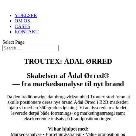
YDELSER
OM OS
CASES
KONTAKT
Select Page
TROUTEX: ÅDAL ØRRED
Skabelsen af Ådal Ørred
®
—
fra markedsanalyse til nyt brand
Da den traditionsrige dambrugsvirksomhed Troutex stod foran at
skulle positionere deres nye brand Ådal Ørred i B2B-markedet,
hjalp vi med en 360 graders løsning. Vi analyserede markedet,
leverede derpå både forretnings- og marketingsstrategi samt
eksekverende indsats på brandpositioneringen.
Vi har hjulpet med:
Markedsanalyse
•
Forretningsstrategi
•
Value proposition og