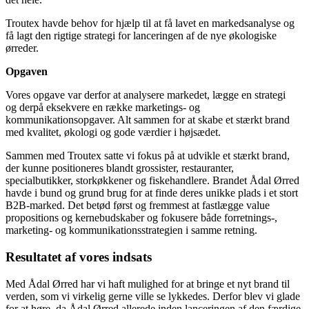
Troutex havde behov for hjælp til at få lavet en markedsanalyse og
få lagt den rigtige strategi for lanceringen af de nye økologiske
ørreder.
Opgaven
Vores opgave var derfor at analysere markedet, lægge en strategi
og derpå eksekvere en række marketings- og
kommunikationsopgaver. Alt sammen for at skabe et stærkt brand
med kvalitet, økologi og gode værdier i højsædet.
Sammen med Troutex satte vi fokus på at udvikle et stærkt brand,
der kunne positioneres blandt
grossister, restauranter,
specialbutikker, storkøkkener og fiskehandlere.
Brandet Ådal Ørred
havde i bund og grund brug for at finde deres unikke plads i et stort
B2B-marked. Det betød først og fremmest at fastlægge value
propositions og kernebudskaber og fokusere både forretnings-,
marketing- og kommunikationsstrategien i samme retning.
Resultatet af vores indsats
Med Ådal Ørred har vi haft mulighed for at bringe et nyt brand til
verden, som vi virkelig gerne ville se lykkedes. Derfor blev vi glade
for at høre, da Ådal Ørred allerede inden lanceringen af den færdige