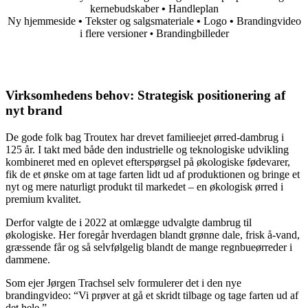
kernebudskaber
•
Handleplan
Ny hjemmeside
•
Tekster og salgsmateriale
•
Logo
•
Brandingvideo
i flere versioner
Brandingbilleder
•
Virksomhedens behov: Strategisk positionering af
nyt brand
De gode folk bag Troutex har drevet familieejet ørred-dambrug i
125 år. I takt med både den industrielle og teknologiske udvikling
kombineret med en oplevet efterspørgsel på økologiske fødevarer,
fik de et ønske om at tage farten lidt ud af produktionen og bringe et
nyt og mere naturligt produkt til markedet – en økologisk ørred i
premium kvalitet.
Derfor valgte de i 2022 at omlægge udvalgte dambrug til
økologiske. Her foregår hverdagen blandt grønne dale, frisk å-vand,
græssende får og så selvfølgelig blandt de mange regnbueørreder i
dammene.
Som ejer Jørgen Trachsel selv formulerer det i den nye
brandingvideo: “Vi prøver at gå et skridt tilbage og tage farten ud af
det hele.”