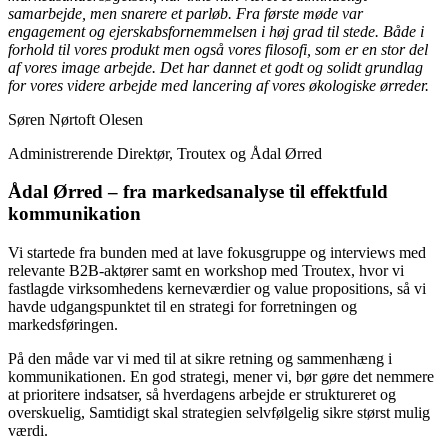
samarbejde, men snarere et parløb. Fra første møde var
engagement og ejerskabsfornemmelsen i høj grad til stede.
Både i
forhold til vores produkt men også vores filosofi, som er en stor del
af vores image arbejde. Det har dannet et godt og solidt grundlag
for vores videre arbejde med lancering af vores økologiske ørreder.
Søren Nørtoft Olesen
Administrerende Direktør
,
Troutex og Ådal Ørred
Ådal Ørred – fra markedsanalyse til effektfuld
kommunikation
Vi startede fra bunden med at lave fokusgruppe og interviews med
relevante B2B-aktører samt en workshop med Troutex, hvor vi
fastlagde virksomhedens kerneværdier og value propositions, så vi
havde udgangspunktet til en strategi for forretningen og
markedsføringen.
På den måde var vi med til at sikre retning og sammenhæng i
kommunikationen. En god strategi, mener vi, bør gøre det nemmere
at prioritere indsatser, så hverdagens arbejde er struktureret og
overskuelig, Samtidigt skal strategien selvfølgelig sikre størst mulig
værdi.